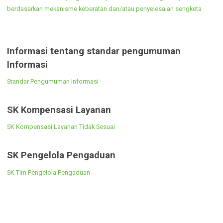
Informasi dan Kebijakan yang Disampaikan Pejabat Publik dalam
Pertemuan yang Terbuka untuk Umum
Informasi Publik lain yang telah dinyatakan
terbuka bagi masyarakat berdasarkan
mekanisme keberatan dan/atau penyelesaian
sengketa
Informasi Publik lain yang telah dinyatakan terbuka bagi masyarakat
berdasarkan mekanisme keberatan dan/atau penyelesaian sengketa
Informasi tentang standar pengumuman
Informasi