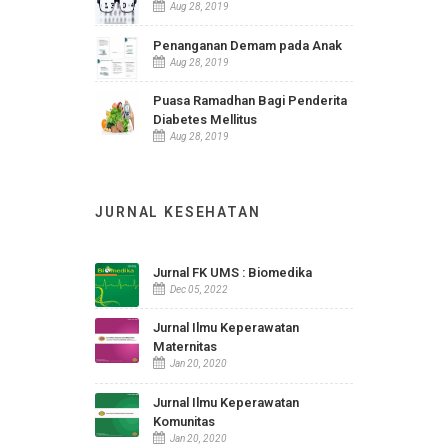
Karsinoma Nasofaring
Aug 15, 2019
Rabun Jauh atau Miopia
Aug 28, 2019
Penanganan Demam pada Anak
Aug 28, 2019
Puasa Ramadhan Bagi Penderita
Diabetes Mellitus
Aug 28, 2019
JURNAL KESEHATAN
Jurnal FK UMS : Biomedika
Dec 05, 2022
Jurnal Ilmu Keperawatan