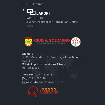
Keliling) - di Desa Purbayan Sukoharjo
May 07, 2026
LINK TERKAIT
Kementrian Kesehatan RI
Pemerintah Kabupaten Sukoharjo
GPR Kominfo
LAPOR.GO.ID
Layanan Aspirasi dan Pengaduan Online
Rakyat
Alamat :