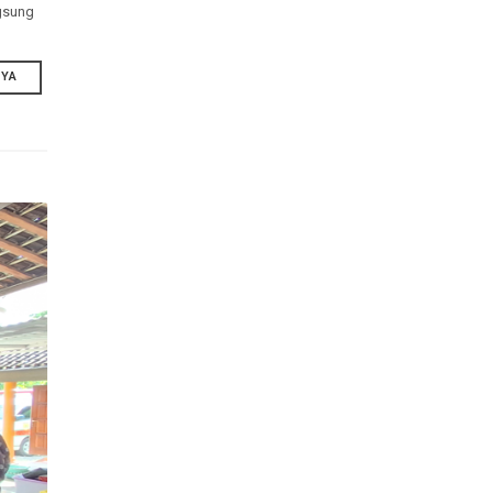
 Desa
 bola yang
ini hadir langsung
SELENGKAPNYA