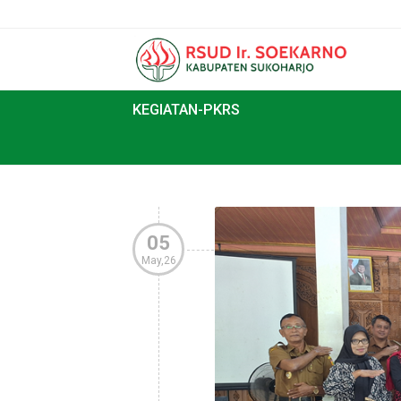
KEGIATAN-PKRS
05
May,26