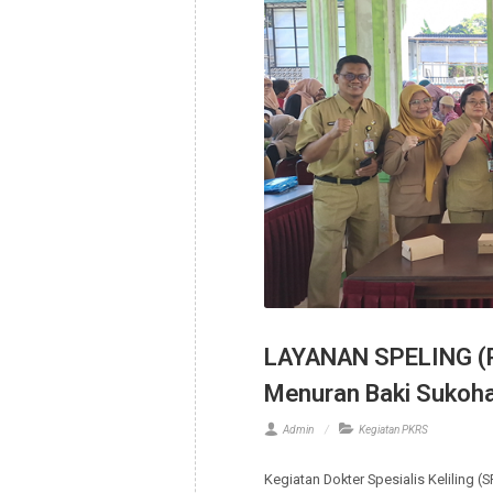
12
May,26