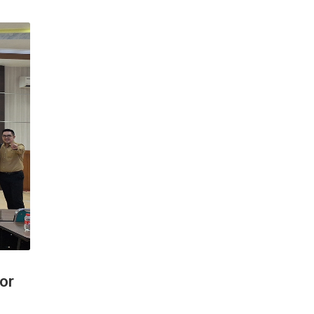
 Kabupaten
6, bertempat di Desa
SELENGKAPNYA