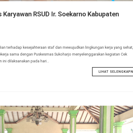
atis Karyawan RSUD Ir. Soekarno Kabupa
pedulian terhadap kesejahteraan staf dan mewujudkan lingkungan kerj
harjo bekerja sama dengan Puskesmas Sukoharjo menyelenggarakan keg
giatan ini dilaksanakan pada hari…
LIHAT 