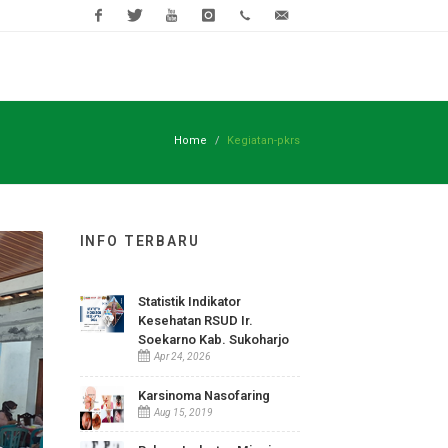
Facebook
Twitter
Youtube
Instagram
(0271)
rsud@sukoha
593118
ndidikan
Pojok COVID-19
Open Data
Mejik Provent
Home
Kegiatan-pkrs
INFO TERBARU
Statistik Indikator
Kesehatan RSUD Ir.
Soekarno Kab. Sukoharjo
Apr 24, 2026
Karsinoma Nasofaring