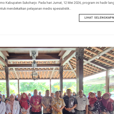
(Program Dokter Spesialis Keliling) - di
koharjo
liling (SPELING) merupakan program inovasi pelayanan kesehatan jemput
 Soekarno Kabupaten Sukoharjo. Pada hari Jumat, 12 Mei 2026, program 
aki, untuk mendekatkan pelayanan medis spesialistik…
LIHAT 