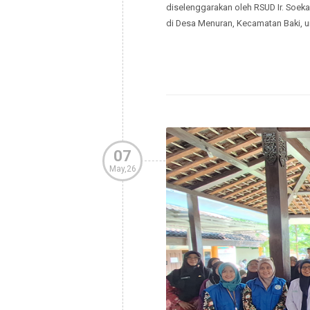
LAYANAN SPELING 
Menuran Baki Su
Admin
Kegiatan PKRS
Kegiatan Dokter Spesialis Ke
diselenggarakan oleh RSUD Ir.
di Desa Menuran, Kecamatan B
07