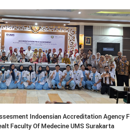
rjo
an terhadap kesehatan masyarakat secara langsung, RSUD Ir. Soekarno
giatan Dokter Spesialis Keliling (SPELING) pada hari Kamis, 7 Mei 202
 jemput bola ini menghadirkan…
LIHAT 