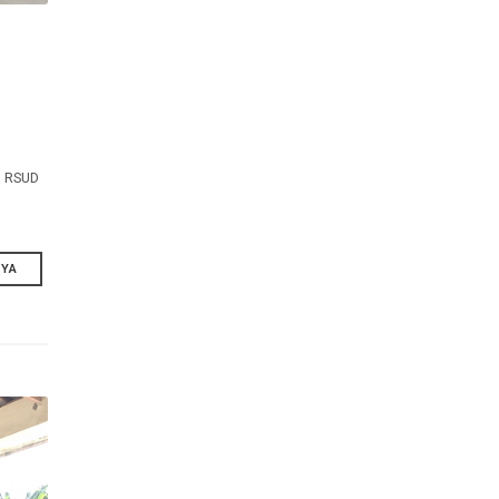
ten
a yang sehat, RSUD
iatan Cek
SELENGKAPNYA