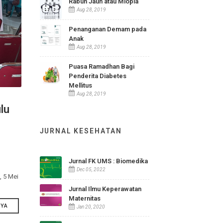
Aug 15, 2019
Rabun Jauh atau Miopia
Aug 28, 2019
Penanganan Demam pada
Anak
Aug 28, 2019
Puasa Ramadhan Bagi
Penderita Diabetes
Mellitus
Aug 28, 2019
Desa Bulu
JURNAL KESEHATAN
Jurnal FK UMS : Biomedika
Ir. Soekarno
Dec 05, 2022
 hari Selasa, 5 Mei