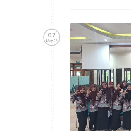
2026, kegiatan ini diselengg
07
May,26