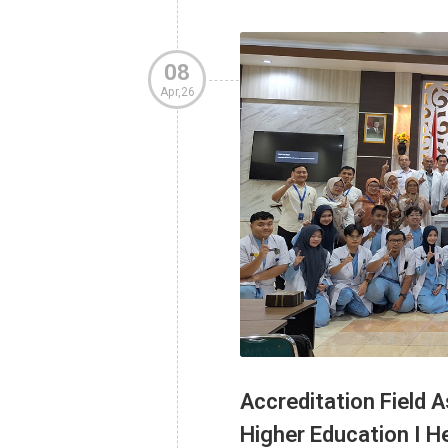
Purbayan Sukoha
Admin
Kegiatan PKRS
Sebagai wujud nyata kepeduli
Sukoharjo menyelenggarakan ke
Purbayan, Sukoharjo. Program
08
Apr,26