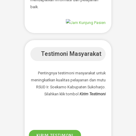
Whistle Blowing System
Whistle Blower adalah seseorang yang
melaporkan perbuatan dugaaan tindak
pidana korupsi yang terjadi di dalam
organisasi tempatnya bekerja, atau pihak
terkait lainnya yang memiliki akses
informasi yang memadai atas terjadinya
dugaan tindak pidana korupsi tersebut.