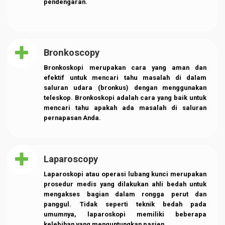
Echocardiografi
Pelayanan menggunakan gelombang suara untuk
membuat gambar bergerak hati. Dari gambar
tersebut, akan menunjukkan ukuran dan bentuk
hatimu. Pemeriksaan ini juga dilakukan untuk
menunjukkan seberapa baik ruang dan katup
jantungmu bekerja.
Audiometri/ AOE/ TOAE
Peralatan elektronik untuk menguji pendengaran.
Audiometer diperlukan untuk mengukur ketajaman
pendengaran, digunakan untuk mengukur ambang
pendengaran, mengindikasikan kehilangan
pendengaran.