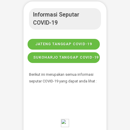
e-Reservasi & Rekam Medis Elektronik
Rekam medis pasien mulai beralih menjadi
berbasis elektronik dengan diterbitkannya
Peraturan Menteri Kesehatan (PMK) nomor 24
tahun 2022 tentang Rekam Medis. Melalui
kebijakan ini, fasilitas pelayanan kesehatan
(Fasyankes) diwajibkan menjalankan sistem
pencatatan riwayat medis pasien secara
elektronik.
DAFTAR ONLINE DARI WEBSITE
APP ANDROID RESERVASI