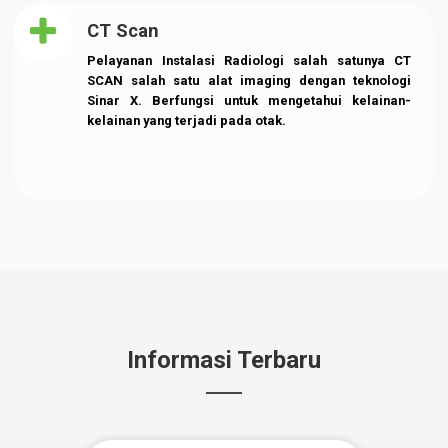
Ultrasonografi Mata (USG)
Pemeriksaan anatomis vitreoretina
dengan
ultrasound
memakai
probe trans
palpebra
atau
trans corneal
dan direkam melalui
layar A scan dan B scan.
Transcranial Magnetic Stimulation
(TMS)
Transcranial Magnetic Stimulation (TMS) sebagai
alat bantu diagnostik maupun sebagai alat terapi
gangguan susunan saraf pusat dan susunan saraf
tepi.