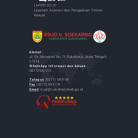
Anda dapat melihat letak
rumah sakit kami
dengan.
Google Maps
JURNAL KESEHATAN
Jurnal FK UMS : Biomedika
Jurnal Ilmu Keperawatan Maternitas
Jurnal Ilmu Keperawatan Komunitas
Jurnal Kepemimpinan dan Manajemen
Keperawatan
Jurnal Ilmu Keperawatan Anak
Jurnal Ilmu Keperawatan Jiwa