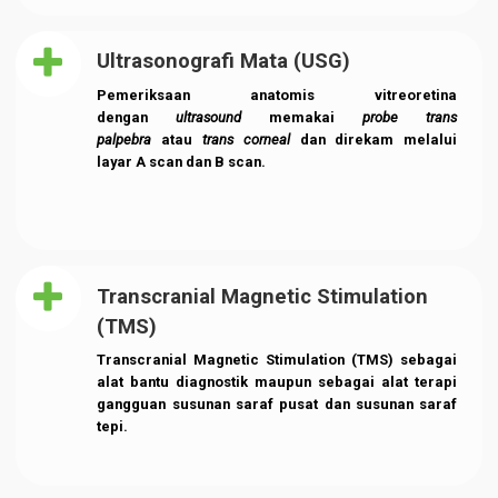
Endoscopy
Pemeriksaan kondisi kerongkongan, perut, dan
usus dua belas jari (duodenum) dengan
menggunakan alat pemindai bernama endoskop,
yaitu selang tipis dan fleksibel yang dilengkapi
lampu dan kamera
Foto Terapi
Pelayanan Fototerapi merupakan terapi yang
menggunakan sinar ultraviolet, berfungsi untuk
menurunkan kadar bilirubin yang tinggi pada
newborn yang mengalami jaundice.