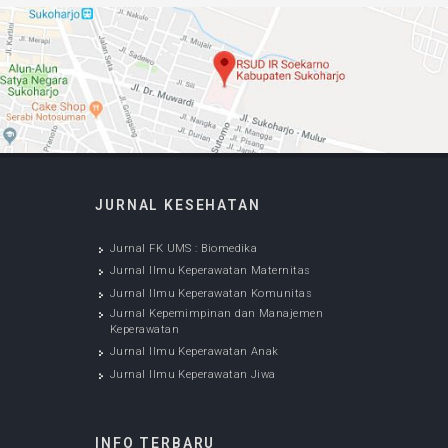
Testimoni Masyarakat
Pentingnya testimoni masyarakat untuk
meningkatkan kualitas pelayanan dan mutu
RSUD Ir. Soekarno Kabupaten Sukoharjo.
Silahkan klik tombol
Kirim Testimoni
KIRIM TESTIMONI