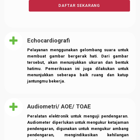
Layanan Canggih
Layanan COVID-19 : Test PCR
Konsultasi Dokter Sp. THT & Analis Laborat
Ketahui Penyakit COVID-19
Surat Keterangan Hasil PCR
DAFTAR SEKARANG