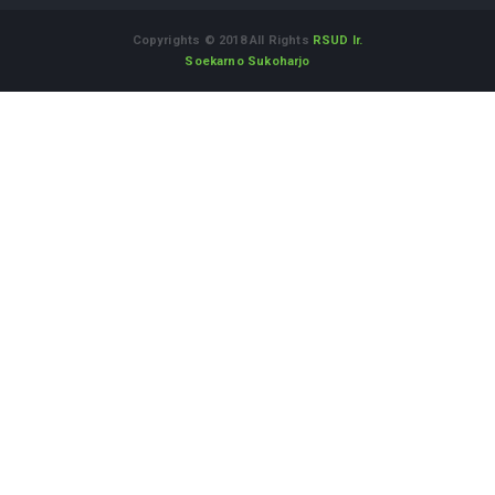
INFO TERBARU
LAYANAN SPELING (Program Dokter Spesialis
Keliling) - di Desa Bulu Sukoharjo
May 05, 2026
Cek Kesehatan Gratis Karyawan RSUD Ir.
Soekarno Kabupaten Sukoharjo
May 07, 2026
LAYANAN SPELING (Program Dokter Spesialis
Keliling) - di Desa Menuran Baki Sukoharjo
May 12, 2026
LAYANAN SPELING (Program Dokter Spesialis
Keliling) - di Desa Purbayan Sukoharjo
May 07, 2026
LINK TERKAIT