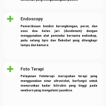
Bronkoscopy
Bronkoskopi merupakan cara yang aman dan
efektif untuk mencari tahu masalah di dalam
saluran udara (bronkus) dengan menggunakan
teleskop. Bronkoskopi adalah cara yang baik untuk
mencari tahu apakah ada masalah di saluran
pernapasan Anda.
Laparoscopy
Laparoskopi atau operasi lubang kunci merupakan
prosedur medis yang dilakukan ahli bedah untuk
mengakses bagian dalam rongga perut dan
panggul. Tidak seperti teknik bedah pada
umumnya, laparoskopi memiliki beberapa
kelebihan yang menguntungkan pasien.