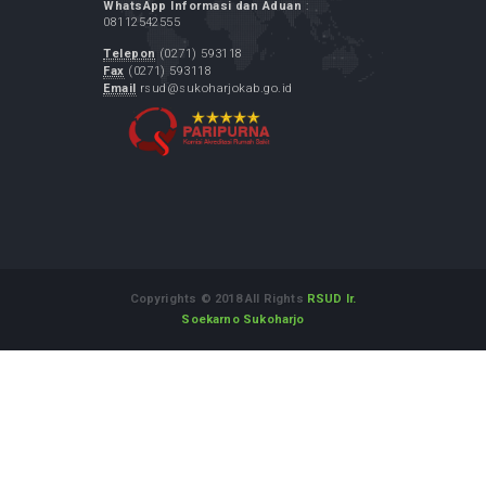
LAPOR.GO.ID
Layanan Aspirasi dan Pengaduan Online
Rakyat
Alamat :
Jl. Dr. Muwardi No.71 Sukoharjo Jawa Tengah
57514
WhatsApp Informasi dan Aduan
:
08112542555
Telepon
(0271) 593118
Fax
(0271) 593118
Email
rsud@sukoharjokab.go.id