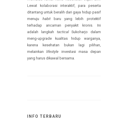
Bukan sekadar sosialisasi formal, agenda ini
menjadi
booster
kesadaran kolektif untuk
memutus rantai risiko kesehatan sejak dini.
Lewat kolaborasi interaktif, para peserta
ditantang untuk beralih dari gaya hidup pasif
menuju
habit
baru yang lebih protektif
terhadap ancaman penyakit kronis. Ini
adalah langkah
tactical
Sukoharjo dalam
meng-upgrade kualitas hidup warganya,
karena kesehatan bukan lagi pilihan,
melainkan
lifestyle
investasi masa depan
yang harus dikawal bersama.