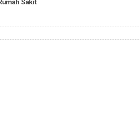
nan Rumah Sakit
t