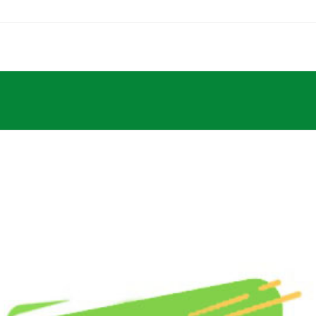
Home
PPID
Profil
Pelayanan
Informasi
RS Pe