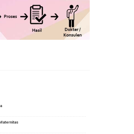
TAN
S : Biomedika