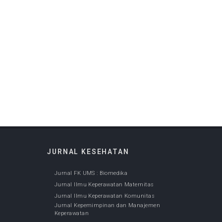
Aug 28, 2019
JURNAL KESEHATAN
Jurnal FK UMS : Biomedika
Dec 05, 2022
Jurnal Ilmu Keperawatan
Maternitas
Jan 20, 2020
Jurnal Ilmu Keperawatan
Komunitas
Jan 20, 2020
Jurnal Kepemimpinan dan
Manajemen Keperawatan
Jan 20, 2020
Jurnal Ilmu Keperawatan
Anak