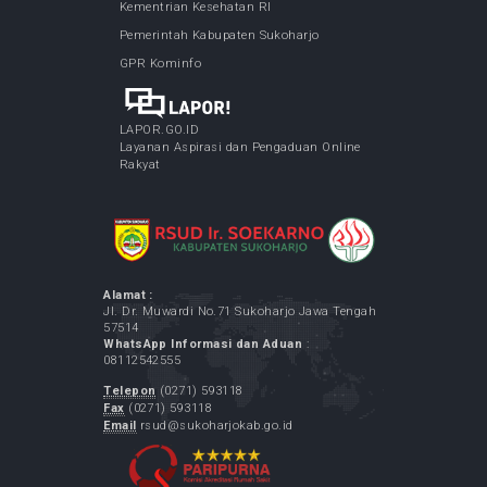
LAYANAN SPELING (Program Dokter Spesialis
Keliling) - di Desa Bulu Sukoharjo
May 05, 2026
Cek Kesehatan Gratis Karyawan RSUD Ir.
Soekarno Kabupaten Sukoharjo
May 07, 2026
LAYANAN SPELING (Program Dokter Spesialis
Keliling) - di Desa Menuran Baki Sukoharjo
May 12, 2026
LAYANAN SPELING (Program Dokter Spesialis
Keliling) - di Desa Purbayan Sukoharjo
May 07, 2026
LINK TERKAIT
Kementrian Kesehatan RI
Pemerintah Kabupaten Sukoharjo
GPR Kominfo