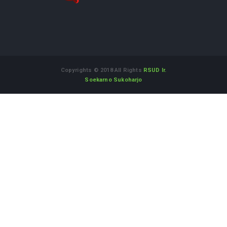
LAPOR.GO.ID
Layanan Aspirasi dan Pengaduan Online
Rakyat
Alamat :
Jl. Dr. Muwardi No.71 Sukoharjo Jawa Tengah
57514
WhatsApp Informasi dan Aduan
:
08112542555
Telepon
(0271) 593118
Fax
(0271) 593118
Email
rsud@sukoharjokab.go.id