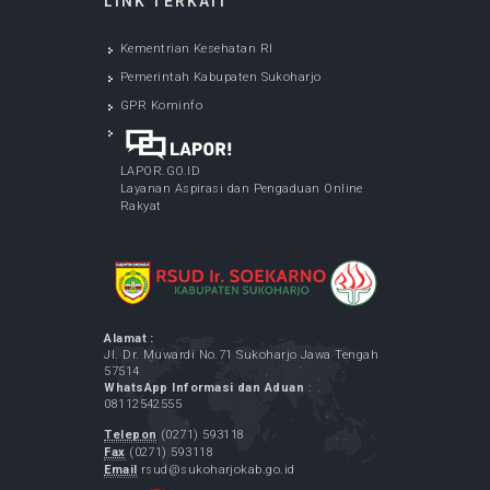
Soekarno Kabupaten Sukoharjo
May 07, 2026
LAYANAN SPELING (Program Dokter Spesialis
Keliling) - di Desa Menuran Baki Sukoharjo
May 12, 2026
LAYANAN SPELING (Program Dokter Spesialis
Keliling) - di Desa Purbayan Sukoharjo
May 07, 2026
LINK TERKAIT
Kementrian Kesehatan RI
Pemerintah Kabupaten Sukoharjo
GPR Kominfo
LAPOR.GO.ID
Layanan Aspirasi dan Pengaduan Online
Rakyat