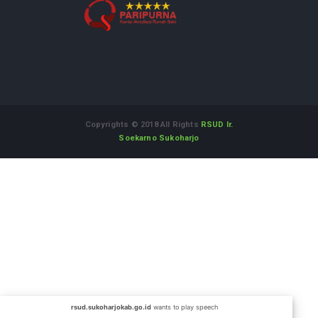
Alamat :
Jl. Dr. Muwardi No.71 Sukoharjo Jawa Tengah
57514
WhatsApp Informasi dan Aduan
:
08112542555
Telepon
(0271) 593118
Fax
(0271) 593118
Email
rsud@sukoharjokab.go.id