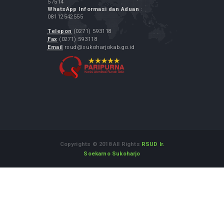
Pemerintah Kabupaten Sukoharjo
GPR Kominfo
LAPOR.GO.ID
Layanan Aspirasi dan Pengaduan Online
Rakyat
Alamat :
Jl. Dr. Muwardi No.71 Sukoharjo Jawa Tengah
57514
WhatsApp Informasi dan Aduan
:
08112542555
Telepon
(0271) 593118
Fax
(0271) 593118
Email
rsud@sukoharjokab.go.id