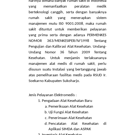
Kesehatan,
Recall
Alat Kesehatan, Penghapusan
Alat Kesehatan dan Pemantauan Gas Medis.
Alat kedokteran saat ini sudah bertambah setiap
harinya dimana banyak rumah sakit di Indonesia
yang memanfaatkan peralatan medik
berteknologi canggih, serta dengan banyaknya
rumah sakit yang menerapkan sistem
manajemen mutu IS0 9001:2008, maka rumah
sakit dituntut untuk memberikan pelayanan
yang prima serta dengan adanya PERMENKES
NOMOR 363/MENKESIPER/IV/1998 Tentang
Pengujian dan Kalibrasi Alat Kesehatan. Undang-
Undang Nomor 36 Tahun 2009 Tentang
Kesehatan. Untuk menjamin terlaksananya
manajemen alat medis di rumah sakit, perlu
disusun suatu Instalasi yang bertanggung jawab
atas pemeliharaan fasilitas medis pada RSUD Ir.
Soekarno Kabupaten Sukoharjo.
Jenis Pelayanan Elektromedis :
Pengadaan Alat Kesehatan Baru