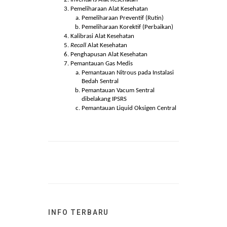
Pemeriksaan Alat Kesehatan
Uji Fungsi Alat Kesehatan
Penerimaan Alat Kesehatan
Pencatatan Alat Kesehatan di
Aplikasi SIMDA dan ASPAK
Inventaris Alat Kesehatan
Pemeliharaan Alat Kesehatan
Pemeliharaan Preventif (Rutin)
Pemeliharaan Korektif (Perbaikan)
Kalibrasi Alat Kesehatan
Recall
Alat Kesehatan
Penghapusan Alat Kesehatan
Pemantauan Gas Medis
Pemantauan Nitrous pada Instalasi
Bedah Sentral
Pemantauan Vacum Sentral
dibelakang IPSRS
Pemantauan Liquid Oksigen Central