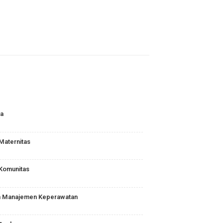
TAN
S : Biomedika
Keperawatan Maternitas
Keperawatan Komunitas