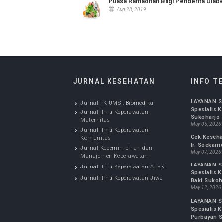
Penanganan Demam pada Anak
Aug 28, 2019
Puasa Ramadhan Bagi Penderita 
Aug 28, 2019
JURNAL KESEHATAN
IN
LAYA
Jurnal FK UMS : Biomedika
Spesi
Jurnal Ilmu Keperawatan
Suko
Maternitas
May 0
Jurnal Ilmu Keperawatan
Cek 
Komunitas
Ir. 
Jurnal Kepemimpinan dan
May 0
Manajemen Keperawatan
LAYA
Jurnal Ilmu Keperawatan Anak