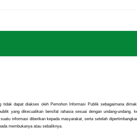
Home
PPID
Profil
Pelayanan
Informasi
RS Pe
masi yang tidak dapat diakses oleh Pemohon Informasi Publik seb
ormasi publik yang dikecualikan bersifat rahasia sesuai dengan und
apabila suatu informasi diberikan kepada masyarakat, serta setelah 
sar daripada membukanya atau sebaliknya.