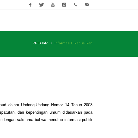
Facebook
Twitter
Youtube
Instagram
(0271)
rsud@sukoha
593118
ndidikan
Pojok COVID-19
Open Data
Mejik Provent
PPID Info
Informasi Dikecualikan
agaimana dimaksud dalam Undang-Undang Nomor 14 Tahun 2008
ang-undang, kepatutan, dan kepentingan umum didasarkan pada
dipertimbangkan dengan saksama bahwa menutup informasi publik