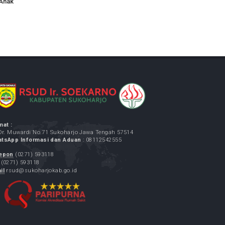
mimpinan dan Manajemen Keperawatan
Keperawatan Anak
Alamat :
Jl. Dr. Muwardi No.71 Sukoharjo Jawa Tengah 57514
WhatsApp Informasi dan Aduan
: 08112542555
Telepon
(0271) 593118
Fax
(0271) 593118
Email
rsud@sukoharjokab.go.id