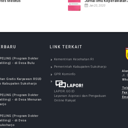
Jurnal Kepe
Jan 20, 2020
Diabetes Mellitus
Jurnal Ilmu 
Jan 20, 2020
FO TERBARU
LINK TERKAIT
NAN SPELING (Program Dokter
Kementrian Kesehatan RI
alis Keliling) - di Desa Bulu
Pemerintah Kabupaten Sukoharjo
harjo
5, 2026
GPR Kominfo
Kesehatan Gratis Karyawan RSUD
Soekarno Kabupaten Sukoharjo
7, 2026
LAPOR.GO.ID
NAN SPELING (Program Dokter
Layanan Aspirasi dan Pengaduan