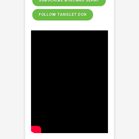
Inovasi Pemberian
Edukasi dan Layanan
Informasi
Bincang Sehat
SK Penamaan Bincang Sehat
Matrik Bincang Sehat
Tanglet Dok
SK Program Tanglet Dok
Matrik Tanglet Dok
Kami aktif di sosial media youtube,
silahkan subscribe kami agar
mendapatkan update informasi instan dan