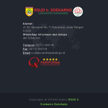
Anda dapat melihat letak
rumah sakit kami
dengan.
Google Maps
JURNAL KESEHATAN
Jurnal FK UMS : Biomedika
Jurnal Ilmu Keperawatan Maternitas
Jurnal Ilmu Keperawatan Komunitas
Jurnal Kepemimpinan dan Manajemen
Keperawatan
Jurnal Ilmu Keperawatan Anak
Jurnal Ilmu Keperawatan Jiwa
INFO TERBARU