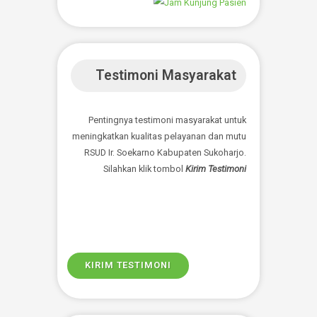
Whistle Blowing System
Whistle Blower adalah seseorang yang
melaporkan perbuatan dugaaan tindak
pidana korupsi yang terjadi di dalam
organisasi tempatnya bekerja, atau pihak
terkait lainnya yang memiliki akses
informasi yang memadai atas terjadinya
dugaan tindak pidana korupsi tersebut.
SELENGKAPNYA