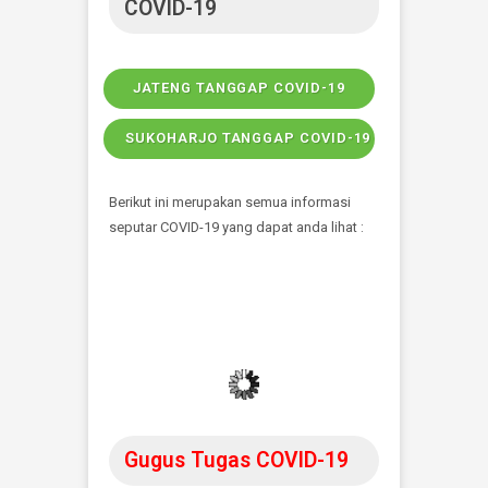
berbasis elektronik dengan diterbitkannya
Peraturan Menteri Kesehatan (PMK) nomor 24
tahun 2022 tentang Rekam Medis. Melalui
kebijakan ini, fasilitas pelayanan kesehatan
(Fasyankes) diwajibkan menjalankan sistem
pencatatan riwayat medis pasien secara
elektronik.
DAFTAR ONLINE DARI WEBSITE
APP ANDROID RESERVASI