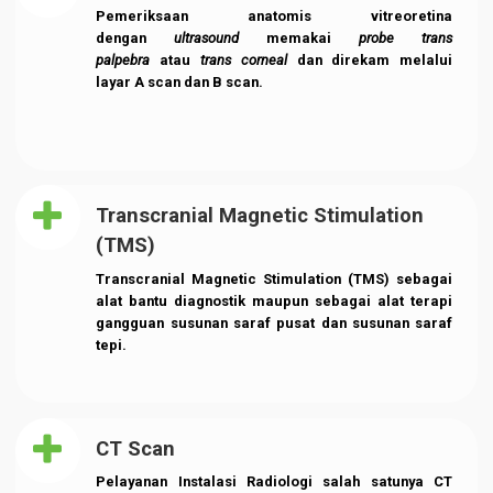
usus dua belas jari (duodenum) dengan
menggunakan alat pemindai bernama endoskop,
yaitu selang tipis dan fleksibel yang dilengkapi
lampu dan kamera
Foto Terapi
Pelayanan Fototerapi merupakan terapi yang
menggunakan sinar ultraviolet, berfungsi untuk
menurunkan kadar bilirubin yang tinggi pada
newborn yang mengalami jaundice.
Ultrasonografi Mata (USG)
Pemeriksaan anatomis vitreoretina