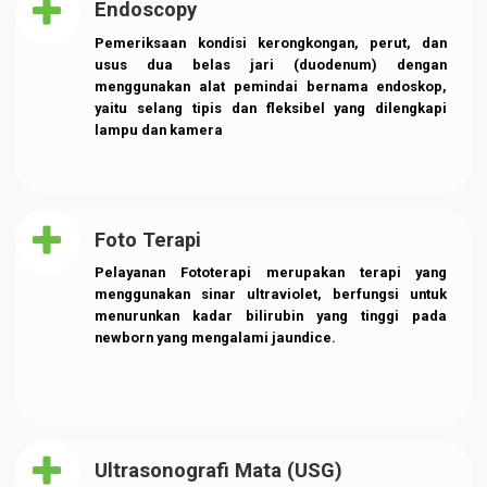
saluran udara (bronkus) dengan menggunakan
teleskop. Bronkoskopi adalah cara yang baik untuk
mencari tahu apakah ada masalah di saluran
pernapasan Anda.
Laparoscopy
Laparoskopi atau operasi lubang kunci merupakan
prosedur medis yang dilakukan ahli bedah untuk
mengakses bagian dalam rongga perut dan
panggul. Tidak seperti teknik bedah pada
umumnya, laparoskopi memiliki beberapa
kelebihan yang menguntungkan pasien.
Endoscopy
Pemeriksaan kondisi kerongkongan, perut, dan