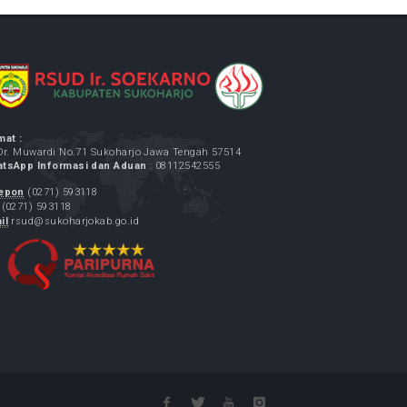
Alamat :
Jl. Dr. Muwardi No.71 Sukoharjo Jawa Tengah 57514
WhatsApp Informasi dan Aduan
: 08112542555
Telepon
(0271) 593118
Fax
(0271) 593118