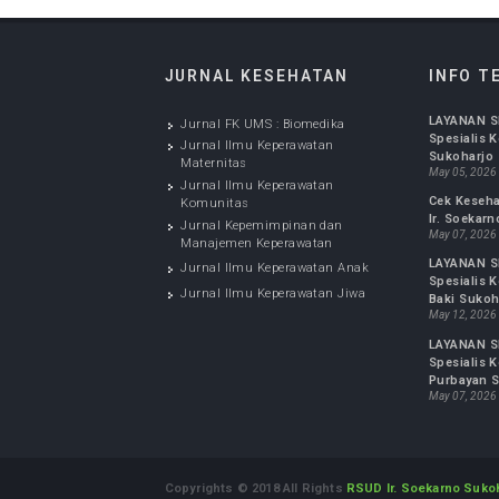
JURNAL KESEHATAN
IN
LAYA
Jurnal FK UMS : Biomedika
Spesi
Jurnal Ilmu Keperawatan
Suko
Maternitas
May 0
Jurnal Ilmu Keperawatan
Cek 
Komunitas
Ir. 
Jurnal Kepemimpinan dan
May 0
Manajemen Keperawatan