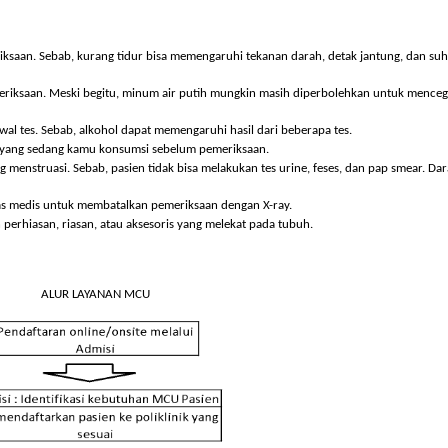
canaan kesehatan kita dalam mempersiapkan pelayanan kesehatan yang di
antu menemukan potensi masalah kesehatan sebelum menjadi masalah yang 
n perawatan yang benar, kita telah mengambil langkah penting untuk menja
 pemeriksaan. Sebab, kurang tidur bisa memengaruhi tekanan darah, detak ja
m pemeriksaan. Meski begitu, minum air putih mungkin masih diperbolehkan
ol.
m jadwal tes. Sebab, alkohol dapat memengaruhi hasil dari beberapa tes.
obatan yang sedang kamu konsumsi sebelum pemeriksaan.
 sedang menstruasi. Sebab, pasien tidak bisa melakukan tes urine, feses, dan 
u petugas medis untuk membatalkan pemeriksaan dengan X-ray.
skan perhiasan, riasan, atau aksesoris yang melekat pada tubuh.
ALUR LAYANAN MCU