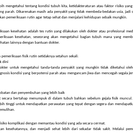
kter dapat melakukan tindakan pencegahan atau pengobatan sebelum penyakit 
kita lebih mengetahui tentang kondisi tubuh kita, ketidakteraturan atau faktor
tan yang parah. Dikarenakan masih ada penyakit yang tidak membeda-bedaka
elakukan pemeriksaan rutin agar tetap sehat dan menjalani kehidupan sebai
 pemeriksaan kesehatan adalah tes rutin yang dilakukan oleh dokter atau pr
aian pemeriksaan kesehatan, seseorang akan mengetahui bagian tubuh m
lah kesehatan lainnya dengan bantuan dokter.
akukan pemeriksaan fisik rutin setidaknya setahun sekali:
t sejak dini
kan dokter untuk mengetahui tanda-tanda penyakit yang mungkin tidak di
mendiagnosis kondisi yang berpotensi parah atau mengancam jiwa dan mencega
 pengobatan dan penyembuhan yang lebih baik
 dapat secara bertahap menumpuk di dalam tubuh bahkan sebelum gejala 
eluang lebih tinggi untuk mendapatkan perawatan yang tepat dengan segera 
roses pemulihan.