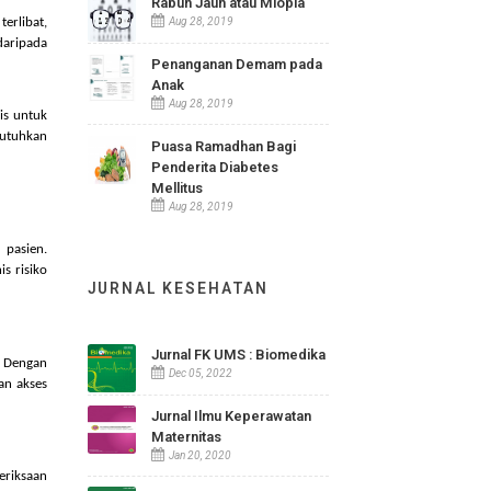
Aug 15, 2019
menjadi ganas.
Rabun Jauh atau Miopia
 risiko yang terlibat,
Aug 28, 2019
n usia, jadi daripada
Penanganan Demam pada
k mungkin.
Anak
Aug 28, 2019
ofesional medis untuk
ana yang membutuhkan
Puasa Ramadhan Bagi
Penderita Diabetes
Mellitus
Aug 28, 2019
ketahui oleh pasien.
h segala jenis risiko
JURNAL KESEHATAN
Jurnal FK UMS : Biomedika
fisik muncul. Dengan
Dec 05, 2022
dan mendapatkan akses