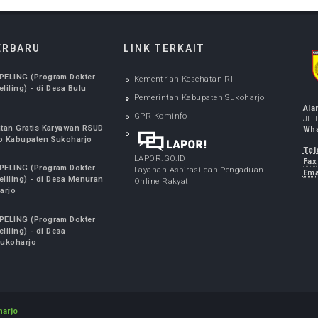
FO TERBARU
LINK TERKAIT
NAN SPELING (Program Dokter
Kementrian Kesehatan RI
alis Keliling) - di Desa Bulu
Pemerintah Kabupaten Sukoharjo
harjo
5, 2026
GPR Kominfo
Kesehatan Gratis Karyawan RSUD
Soekarno Kabupaten Sukoharjo
7, 2026
LAPOR.GO.ID