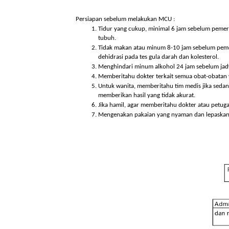
Medical check up dapat menjadi panduan peren
Dengan pemeriksaan rutin, maka ini dapat memb
mendapatkan layanan kesehatan, pemeriksaan, da
lama dan lebih sehat.
Persiapan sebelum melakukan MCU :
Tidur yang cukup, minimal 6 jam sebelum
tubuh.
Tidak makan atau minum 8-10 jam sebelu
dehidrasi pada tes gula darah dan kolester
Menghindari minum alkohol 24 jam sebelu
Memberitahu dokter terkait semua obat-
Untuk wanita, memberitahu tim medis jika
memberikan hasil yang tidak akurat.
Jika hamil, agar memberitahu dokter ata
Mengenakan pakaian yang nyaman dan lepa