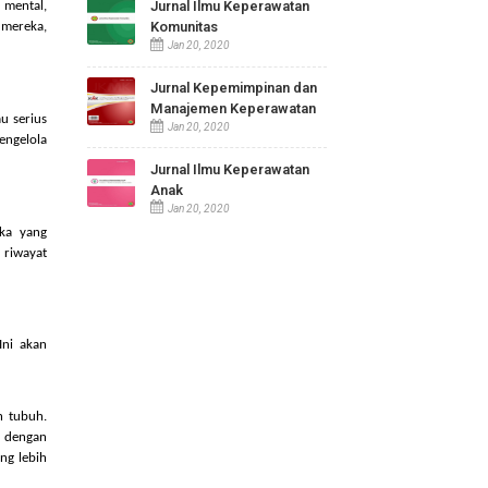
Jurnal Ilmu Keperawatan
Maternitas
Jan 20, 2020
 Melalui pemeriksaan
Jurnal Ilmu Keperawatan
ehatan fisik, mental,
Komunitas
esejahteraan mereka,
Jan 20, 2020
Jurnal Kepemimpinan dan
Manajemen Keperawatan
ang parah atau serius
Jan 20, 2020
hindari, dan mengelola
Jurnal Ilmu Keperawatan
Anak
Jan 20, 2020
 dokter mereka yang
ujur ??tentang riwayat
etap sehat. Ini akan