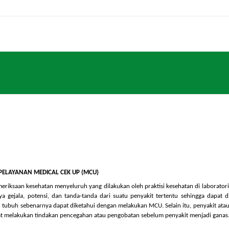
Home
PPID
Profil
Pelayanan
Informasi
RS Pe
PELAYANAN MEDICAL CEK UP (MCU)
r pemeriksaan kesehatan menyeluruh yang dilakukan oleh praktisi kesehatan
 adanya gejala, potensi, dan tanda-tanda dari suatu penyakit tertentu seh
sehatan tubuh sebenarnya dapat diketahui dengan melakukan MCU. Selain itu, 