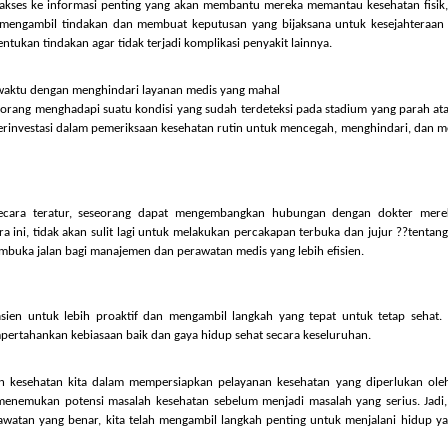
angi risiko komplikasi dengan memantau kondisi yang ada secara cermat.
abaikan kesehatannya, dan menjadi sehat lebih dari sekadar tidak sakit.
memiliki akses ke informasi penting yang akan membantu mereka memantau kes
dapat mengambil tindakan dan membuat keputusan yang bijaksana untuk k
 menentukan tindakan agar tidak terjadi komplikasi penyakit lainnya.
eiring waktu dengan menghindari layanan medis yang mahal
ila seseorang menghadapi suatu kondisi yang sudah terdeteksi pada stadium y
bih baik berinvestasi dalam pemeriksaan kesehatan rutin untuk mencegah, meng
er
fisik secara teratur, seseorang dapat mengembangkan hubungan dengan
gan cara ini, tidak akan sulit lagi untuk melakukan percakapan terbuka dan j
tu membuka jalan bagi manajemen dan perawatan medis yang lebih efisien.
ng pasien untuk lebih proaktif dan mengambil langkah yang tepat untuk t
 mempertahankan kebiasaan baik dan gaya hidup sehat secara keseluruhan.