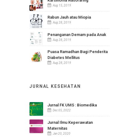
INFO TERBARU
Statistik Indikator Kesehatan
RSUD Ir. Soekarno Kab.
Sukoharjo
Apr 24, 2026
Karsinoma Nasofaring
Aug 15, 2019
Rabun Jauh atau Miopia
Aug 28, 2019
Penanganan Demam pada Anak
Aug 28, 2019
Puasa Ramadhan Bagi Penderita
Diabetes Mellitus