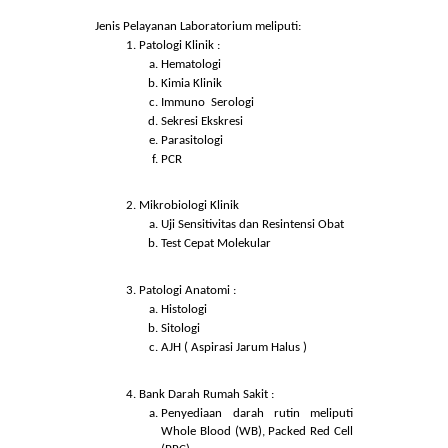
laboratorium terpadu terdiri dari dokter
spesialis patologi klinik (Sp.KK), dokter spesialis
patologi anatomi (Sp.PA), Tenaga Teknis
Laboratorium Medik (TTLM) dan tenaga
administrasi yang memiliki kompetensi
terstandar dalam penyelenggaraan pelayanan
laboratorium.
Jenis Pelayanan Laboratorium meliputi:
Patologi Klinik :
Hematologi
Kimia Klinik
Immuno Serologi
Sekresi Ekskresi
Parasitologi
PCR
Mikrobiologi Klinik
Uji Sensitivitas dan Resintensi Obat
Test Cepat Molekular