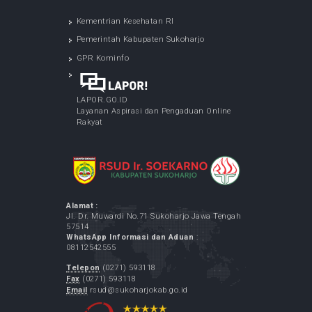
LAYANAN SPELING (Program Dokter Spesialis
Keliling) - di Desa Bulu Sukoharjo
May 05, 2026
Cek Kesehatan Gratis Karyawan RSUD Ir.
Soekarno Kabupaten Sukoharjo
May 07, 2026
LAYANAN SPELING (Program Dokter Spesialis
Keliling) - di Desa Menuran Baki Sukoharjo
May 12, 2026
LAYANAN SPELING (Program Dokter Spesialis
Keliling) - di Desa Purbayan Sukoharjo
May 07, 2026
LINK TERKAIT
Kementrian Kesehatan RI
Pemerintah Kabupaten Sukoharjo
GPR Kominfo