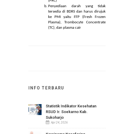
Patologi Anatomi :
Histologi
Sitologi
AJH ( Aspirasi Jarum Halus )
Bank Darah Rumah Sakit :
Penyediaan darah rutin meliputi
Whole Blood (WB), Packed Red Cell
(PRC)
Penyediaan darah yang tidak
tersedia di BDRS dan harus dirujuk
ke PMI yaitu FFP (Fresh Frozen
Plasma), Trombocyte Concentrate
(TC), dan plasma cair