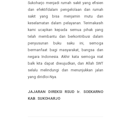
danfungsi RSUD Ir. Soekarno Kab. Sukoharjo.
Dengan memahami dan menjadikan
pedoman buku saku ini dalam melaksanakan
pekerjaan sesuai bidang tugas masing-
masing pegawai, diharapakan dapat
mewujudkan RSUD Ir. Soekarno Kab.
Sukoharjo menjadi rumah sakit yang efisien
dan efektifdalam pengelolaan dan rumah
sakit yang bisa menjamin mutu dan
keselamatan dalam pelayanan. Terimakasih
kami ucapkan kepada semua pihak yang
telah membantu dan berkontribusi dalam
penyusunan buku saku ini, semoga
bermanfaat bagi masyarakat, bangsa dan
negara Indonesia. Akhir kata semoga niat
balk kita dapat diwujudkan, dan Allah SWT
selalu melindungi dan menunjukkan jalan
yang diridloi-Nya.