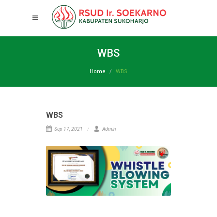
WBS
Home
WBS
WBS
Sep 17, 2021
Admin