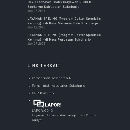
Jurnal FK UMS : Biomedika
Jurnal Ilmu Keperawatan Maternitas
Jurnal Ilmu Keperawatan Komunitas
Jurnal Kepemimpinan dan Manajemen
Keperawatan
Jurnal Ilmu Keperawatan Anak
Jurnal Ilmu Keperawatan Jiwa
INFO TERBARU
LAYANAN SPELING (Program Dokter Spesialis
Keliling) - di Desa Bulu Sukoharjo
May 05, 2026
Cek Kesehatan Gratis Karyawan RSUD Ir.
Soekarno Kabupaten Sukoharjo
May 07, 2026
LAYANAN SPELING (Program Dokter Spesialis
Keliling) - di Desa Menuran Baki Sukoharjo
May 12, 2026
LAYANAN SPELING (Program Dokter Spesialis