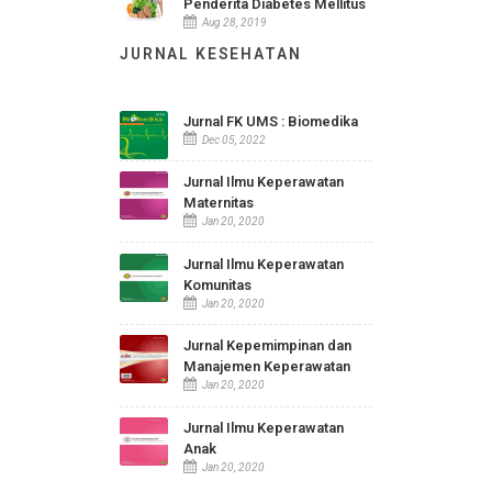
Karsinoma Nasofaring
Aug 15, 2019
Rabun Jauh atau Miopia
Aug 28, 2019
Penanganan Demam pada
Anak
Aug 28, 2019
Puasa Ramadhan Bagi
Penderita Diabetes Mellitus
Aug 28, 2019
JURNAL KESEHATAN
Jurnal FK UMS : Biomedika
Dec 05, 2022
Jurnal Ilmu Keperawatan
Maternitas