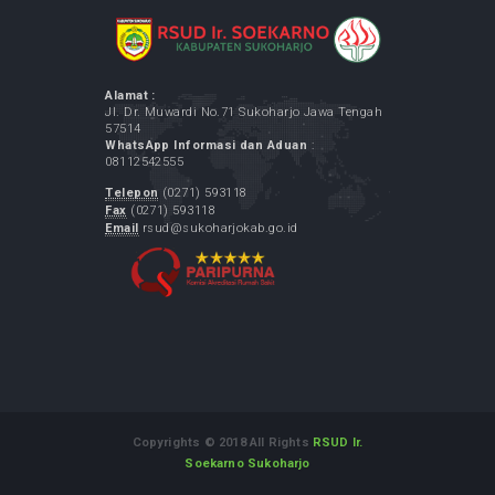
Keliling) - di Desa Purbayan Sukoharjo
May 07, 2026
LINK TERKAIT
Kementrian Kesehatan RI
Pemerintah Kabupaten Sukoharjo
GPR Kominfo
LAPOR.GO.ID
Layanan Aspirasi dan Pengaduan Online
Rakyat
Alamat :