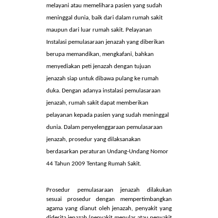
Instalasi Pemulasaraan Jenazah adalah unit
pelayanan yang bertanggungjawab dalam
melayani atau memelihara pasien yang sudah
meninggal dunia, baik dari dalam rumah sakit
maupun dari luar rumah sakit. Pelayanan
Instalasi pemulasaraan jenazah yang diberikan
berupa memandikan, mengkafani, bahkan
menyediakan peti jenazah dengan tujuan
jenazah siap untuk dibawa pulang ke rumah
duka.
Dengan adanya instalasi pemulasaraan
jenazah, rumah sakit dapat memberikan
pelayanan kepada pasien yang sudah meninggal
dunia. Dalam penyelenggaraan pemulasaraan
jenazah, prosedur yang dilaksanakan
berdasarkan peraturan Undang-Undang Nomor
44 Tahun 2009 Tentang Rumah Sakit.