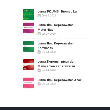
Penanganan Demam pada Anak
Aug 28, 2019
Puasa Ramadhan Bagi Penderita
Diabetes Mellitus
Aug 28, 2019
JURNAL KESEHATAN
Jurnal FK UMS : Biomedika
Dec 05, 2022
Jurnal Ilmu Keperawatan
Maternitas
Jan 20, 2020
Jurnal Ilmu Keperawatan
Komunitas