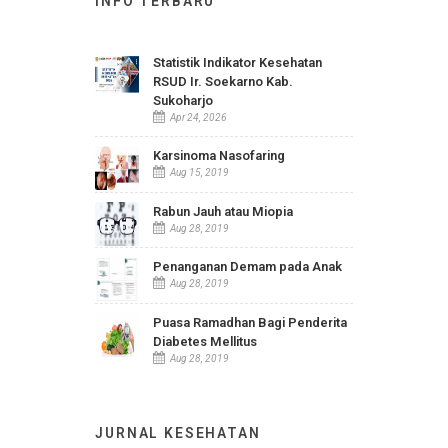
INFO TERBARU
Statistik Indikator Kesehatan
RSUD Ir. Soekarno Kab.
Sukoharjo
Apr 24, 2026
Karsinoma Nasofaring
Aug 15, 2019
Rabun Jauh atau Miopia
Aug 28, 2019