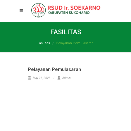
FASILITAS
Fasilitas
Pelayanan Pemulasaran
Pelayanan Pemulasaran
May 26, 2023
Admin