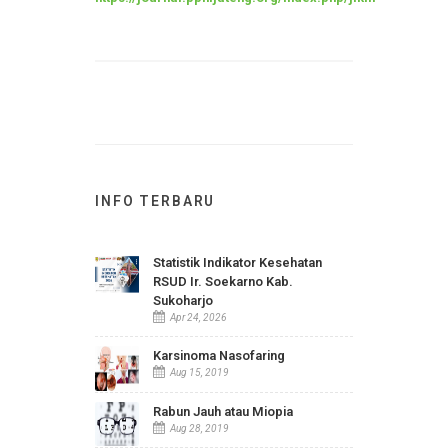
twice a year. This journal publishes articles in
the field of maternity nursing.
https://journal.ppnijateng.org/index.php/jikm
INFO TERBARU
Statistik Indikator Kesehatan
RSUD Ir. Soekarno Kab.
Sukoharjo
Apr 24, 2026