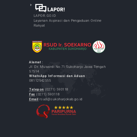
LAYANAN SPELING (Program Dokter Spesialis
Keliling) - di Desa Purbayan Sukoharjo
May 07, 2026
LINK TERKAIT
Kementrian Kesehatan RI
Pemerintah Kabupaten Sukoharjo
GPR Kominfo
LAPOR.GO.ID
Layanan Aspirasi dan Pengaduan Online
Rakyat