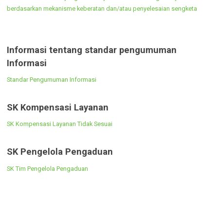
Informasi dan Kebijakan yang Disampaikan Pejabat Publik dalam
Pertemuan yang Terbuka untuk Umum
Informasi Publik lain yang telah dinyatakan
terbuka bagi masyarakat berdasarkan
mekanisme keberatan dan/atau penyelesaian
sengketa
Informasi Publik lain yang telah dinyatakan terbuka bagi masyarakat
berdasarkan mekanisme keberatan dan/atau penyelesaian sengketa
Informasi tentang standar pengumuman
Informasi