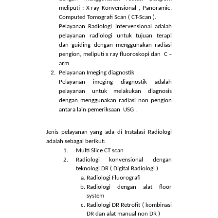
terapi dengan panduan
imejing
.
Pelayanan Radiologi 24 jam di Instalasi
Radiologi meliputi :
Pelayanan Radiodiagnostik dan
intervensional
Pelayanan radiodiagnostik adalah
pelayanan untuk melakukan diagnosis
dengan menggunakan radiasi pengion,
meliputi : X-ray Konvensional , Panoramic,
Computed Tomografi Scan ( CT-Scan ).
Pelayanan Radiologi intervensional adalah
pelayanan radiologi untuk tujuan terapi
dan guiding dengan menggunakan radiasi
pengion, meliputi x ray fluoroskopi dan C –
arm.
Pelayanan Imeging diagnostik
Pelayanan imeging diagnostik adalah
pelayanan untuk melakukan diagnosis
dengan menggunakan radiasi non pengion
antara lain pemeriksaan USG .