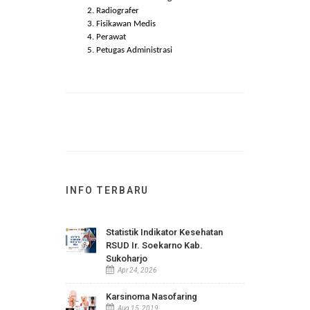
pengendali mutu Pelayanan
Radiologi Klinik yang dibentuk
oleh Direktur Jenderal dan/atau
kegiatan pengendalian mutu
eksternal lain sesuai dengan
ketentuan peraturan perundang-
undangan seperti BPFK, BATAN
dan lainya.
Pengukuran Indikator Mutu Unit
Radiologi
Sumber daya yang dimiliki mengacu pada
kelas jenjang Pelayanan Radiologi Kinik
Madya yang terdiri :
Dokter Ahli Radiologi
Radiografer
Fisikawan Medis
Perawat
Petugas Administrasi