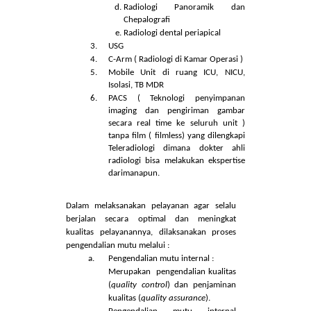
Jenis pelayanan yang ada di Instalasi Radiologi
adalah sebagai berikut:
Multi Slice CT scan
Radiologi konvensional dengan
teknologi DR ( Digital Radiologi )
Radiologi Fluorografi
Radiologi dengan alat floor
system
Radiologi DR Retrofit ( kombinasi
DR dan alat manual non DR )
Radiologi Panoramik dan
Chepalografi
Radiologi dental periapical
USG
C-Arm ( Radiologi di Kamar Operasi )
Mobile Unit di ruang ICU, NICU,
Isolasi, TB MDR
PACS ( Teknologi penyimpanan
imaging dan pengiriman gambar
secara real time ke seluruh unit )
tanpa film ( filmless) yang dilengkapi