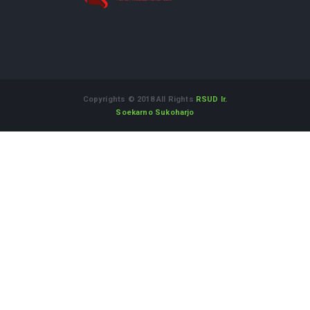
Kementrian Kesehatan RI
Pemerintah Kabupaten Sukoharjo
GPR Kominfo
LAPOR.GO.ID
Layanan Aspirasi dan Pengaduan Online
Rakyat
Alamat :
Jl. Dr. Muwardi No.71 Sukoharjo Jawa Tengah
57514
WhatsApp Informasi dan Aduan
:
08112542555
Telepon
(0271) 593118
Fax
(0271) 593118