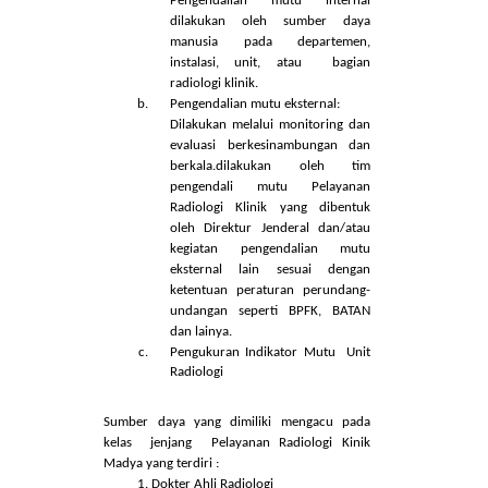
Teleradiologi dimana dokter ahli
radiologi bisa melakukan ekspertise
darimanapun.
Dalam melaksanakan pelayanan agar selalu
berjalan secara optimal dan meningkat
kualitas pelayanannya, dilaksanakan proses
pengendalian mutu melalui :
Pengendalian mutu internal :
Merupakan pengendalian kualitas
(
quality control
) dan penjaminan
kualitas (
quality assurance
).
Pengendalian mutu internal
dilakukan oleh sumber daya
manusia pada departemen,
instalasi, unit, atau bagian
radiologi klinik.
Pengendalian mutu eksternal:
Dilakukan melalui monitoring dan
evaluasi berkesinambungan dan
berkala.dilakukan oleh tim