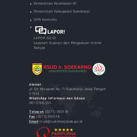
Jurnal Ilmu Keperawatan Jiwa
INFO TERBARU
LAYANAN SPELING (Program Dokter Spesialis
Keliling) - di Desa Bulu Sukoharjo
May 05, 2026
Cek Kesehatan Gratis Karyawan RSUD Ir.
Soekarno Kabupaten Sukoharjo
May 07, 2026
LAYANAN SPELING (Program Dokter Spesialis
Keliling) - di Desa Menuran Baki Sukoharjo
May 12, 2026
LAYANAN SPELING (Program Dokter Spesialis
Keliling) - di Desa Purbayan Sukoharjo
May 07, 2026
LINK TERKAIT