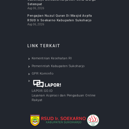
INFO TERBARU
Accreditation Field Assesment Indoensian
Accreditation Agency For Higher Education I
Healt Faculty Of Medecine UMS Surakarta
Aug 06, 2026
SPELING (Program Dokter Spesialis Keliling)
Di Terminal Sukoharjo
Aug 06, 2026
Sholat IED Di Halaman RSUD Ir Soekarno
Sukoharjo Bersama Karyawan Serta Warga
Setempat
Aug 06, 2026
Pengajian Nuzul Quran Di Masjid Asyifa
RSUD Ir Soekarno Kabupaten Sukoharjo
Aug 06, 2026
LINK TERKAIT