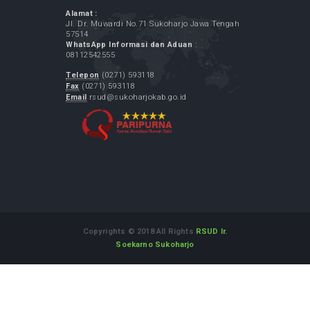
Kementrian Kesehatan RI
Pemerintah Kabupaten Sukoharjo
GPR Kominfo
LAPOR.GO.ID
Layanan Aspirasi dan Pengaduan Online
Rakyat
Alamat :
Jl. Dr. Muwardi No.71 Sukoharjo Jawa Tengah
57514
WhatsApp Informasi dan Aduan
:
08112542555
Telepon
(0271) 593118
Fax
(0271) 593118
Email
rsud@sukoharjokab.go.id