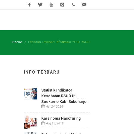
Facebook
Twitter
Youtube
Instagram
(0271)
rsud@sukoha
593118
ndidikan
Pojok COVID-19
Open Data
Mejik Provent
Home
Laporan Layanan Informasi PPID RSUD
INFO TERBARU
Statistik Indikator
Kesehatan RSUD Ir.
Soekarno Kab. Sukoharjo
Apr 24, 2026
Karsinoma Nasofaring