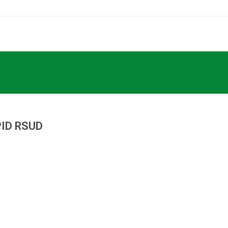
Home
PPID
Profil
Pelayanan
Informasi
RS Pe
i PPID RSUD