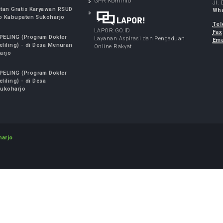
FO TERBARU
LINK TERKAIT
NAN SPELING (Program Dokter
Kementrian Kesehatan RI
alis Keliling) - di Desa Bulu
Pemerintah Kabupaten Sukoharjo
harjo
5, 2026
GPR Kominfo
Kesehatan Gratis Karyawan RSUD
Soekarno Kabupaten Sukoharjo
7, 2026
LAPOR.GO.ID
NAN SPELING (Program Dokter
Layanan Aspirasi dan Pengaduan
ialis Keliling) - di Desa Menuran
Online Rakyat
 Sukoharjo
2, 2026
NAN SPELING (Program Dokter
alis Keliling) - di Desa
ayan Sukoharjo
7, 2026
o Sukoharjo