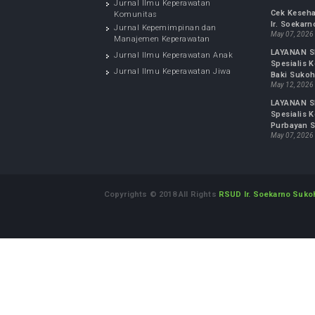
JURNAL KESEHATAN
IN
LAYA
Jurnal FK UMS : Biomedika
Spesi
Jurnal Ilmu Keperawatan
Suko
Maternitas
May 0
Jurnal Ilmu Keperawatan
Cek 
Komunitas
Ir. 
Jurnal Kepemimpinan dan
May 0
Manajemen Keperawatan
LAYA
Jurnal Ilmu Keperawatan Anak
Spes
Jurnal Ilmu Keperawatan Jiwa
Baki
May 1
LAYA
Spesi
Purb
May 0
Copyrights © 2018 All Rights
RSUD Ir. Soekarn