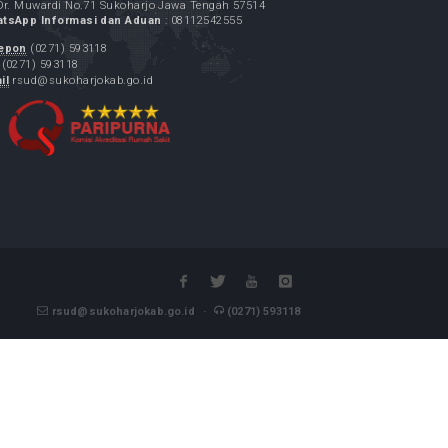
Alamat :
Jl. Dr. Muwardi No.71 Sukoharjo Jawa Tengah 57514
WhatsApp Informasi dan Aduan
: 08112542555
Telepon
(0271) 593118
Fax
(0271) 593118
Email
rsud@sukoharjokab.go.id