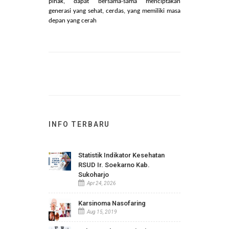
Pra-Skrining Perkembangan, CHAT (
Check List
For Autism In Toddler
), GPPH (Gangguan
Pemusatan Perhatian dan Hiperaktif), KMME
(Kuisioner Masalah Mental dan Emosional) dan
SPD (
Sensory Processing Disorder
).
Dengan kerja sama yang erat antara
RSUD Ir. Soekarno, masyarakat, dan berbagai
pihak, dapat bersama-sama menciptakan
generasi yang sehat, cerdas, yang memiliki masa
depan yang cerah
INFO TERBARU