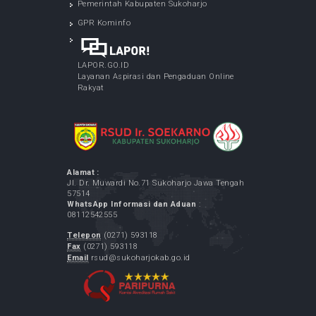
Cek Kesehatan Gratis Karyawan RSUD Ir.
Soekarno Kabupaten Sukoharjo
May 07, 2026
LAYANAN SPELING (Program Dokter Spesialis
Keliling) - di Desa Menuran Baki Sukoharjo
May 12, 2026
LAYANAN SPELING (Program Dokter Spesialis
Keliling) - di Desa Purbayan Sukoharjo
May 07, 2026
LINK TERKAIT
Kementrian Kesehatan RI
Pemerintah Kabupaten Sukoharjo
GPR Kominfo
LAPOR.GO.ID
Layanan Aspirasi dan Pengaduan Online
Rakyat