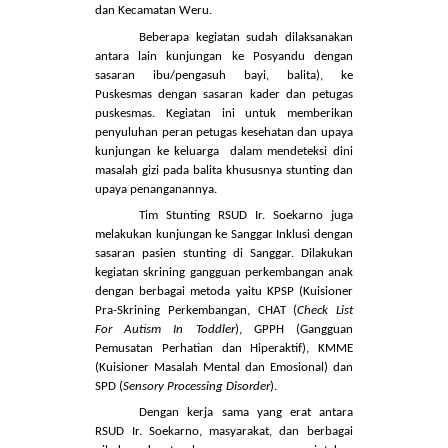
Sebagai Rumah Sakit milik Pemerintah
Kabupaten Sukoharjo, RSUD Ir. Soekarno
berkewajiban untuk melakukan Pembinaan dan
pemantauan jejaring rujukan stunting yaitu di 4
(empat) daerah binaan, yaitu Kecamatan
Tawangsari, Kecamatan Bulu, Kecamatan Nguter
dan Kecamatan Weru.
Beberapa kegiatan sudah dilaksanakan
antara lain kunjungan ke Posyandu dengan
sasaran ibu/pengasuh bayi, balita), ke
Puskesmas dengan sasaran kader dan petugas
puskesmas. Kegiatan ini untuk memberikan
penyuluhan peran petugas kesehatan dan upaya
kunjungan ke keluarga dalam mendeteksi dini
masalah gizi pada balita khususnya stunting dan
upaya penanganannya.
Tim Stunting RSUD Ir. Soekarno juga
melakukan kunjungan ke Sanggar Inklusi dengan
sasaran pasien stunting di Sanggar. Dilakukan
kegiatan skrining gangguan perkembangan anak
dengan berbagai metoda yaitu KPSP (Kuisioner