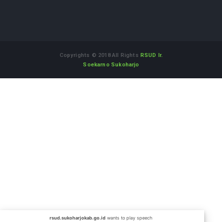
Alamat :
Jl. Dr. Muwardi No.71 Sukoharjo Jawa Tengah
57514
WhatsApp Informasi dan Aduan
:
08112542555
Telepon
(0271) 593118
Fax
(0271) 593118
Email
rsud@sukoharjokab.go.id