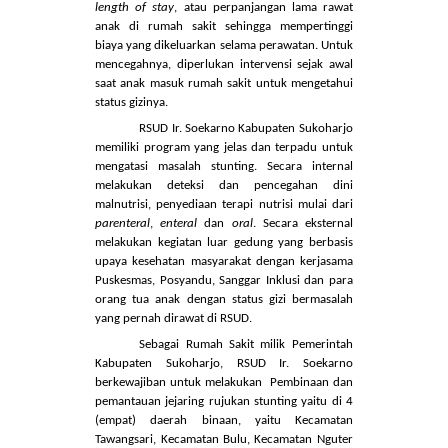
Kondisi malnutrisi pada anak, terutama
yang sedang dirawat di rumah sakit akan
memperburuk kondisi anak dan memperpanjang
penyembuhan. Akibatnya, akan memperpanjang
length of stay
, atau perpanjangan lama rawat
anak di rumah sakit sehingga mempertinggi
biaya yang dikeluarkan selama perawatan. Untuk
mencegahnya, diperlukan intervensi sejak awal
saat anak masuk rumah sakit untuk mengetahui
status gizinya.
RSUD Ir. Soekarno Kabupaten Sukoharjo
memiliki program yang jelas dan terpadu untuk
mengatasi masalah stunting. Secara internal
melakukan deteksi dan pencegahan dini
malnutrisi, penyediaan terapi nutrisi mulai dari
parenteral
,
enteral
dan
oral
. Secara eksternal
melakukan kegiatan luar gedung yang berbasis
upaya kesehatan masyarakat dengan kerjasama
Puskesmas, Posyandu, Sanggar Inklusi dan para
orang tua anak dengan status gizi bermasalah
yang pernah dirawat di RSUD.