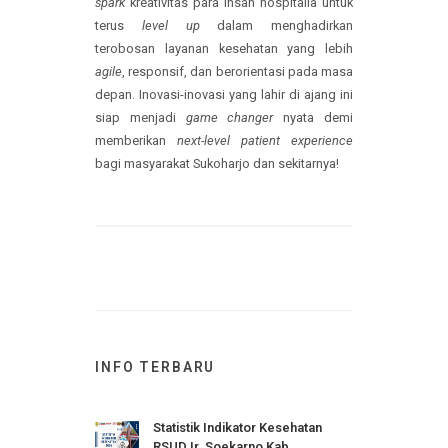
yang subur bagi lahirnya ide-ide
out of the
box
. Lewat atmosfer kompetisi yang
suportif, INOFEST 2025 berhasil memicu
spark
kreativitas para insan hospitalia untuk
terus
level up
dalam menghadirkan
terobosan layanan kesehatan yang lebih
agile
, responsif, dan berorientasi pada masa
depan. Inovasi-inovasi yang lahir di ajang ini
siap menjadi
game changer
nyata demi
memberikan
next-level patient experience
bagi masyarakat Sukoharjo dan sekitarnya!