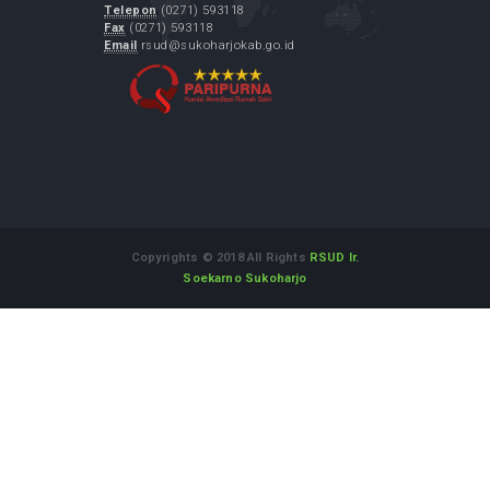
LAPOR.GO.ID
Layanan Aspirasi dan Pengaduan Online
Rakyat
Alamat :
Jl. Dr. Muwardi No.71 Sukoharjo Jawa Tengah
57514
WhatsApp Informasi dan Aduan
:
08112542555
Telepon
(0271) 593118
Fax
(0271) 593118
Email
rsud@sukoharjokab.go.id