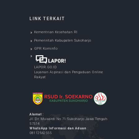
LAYANAN SPELING (Program Dokter Spesialis
Keliling) - di Desa Bulu Sukoharjo
May 05, 2026
Cek Kesehatan Gratis Karyawan RSUD Ir.
Soekarno Kabupaten Sukoharjo
May 07, 2026
LAYANAN SPELING (Program Dokter Spesialis
Keliling) - di Desa Menuran Baki Sukoharjo
May 12, 2026
LAYANAN SPELING (Program Dokter Spesialis
Keliling) - di Desa Purbayan Sukoharjo
May 07, 2026
LINK TERKAIT
Kementrian Kesehatan RI
Pemerintah Kabupaten Sukoharjo
GPR Kominfo