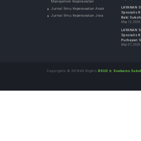
JURNAL KESEHATAN
IN
LAYA
Jurnal FK UMS : Biomedika
Spesi
Jurnal Ilmu Keperawatan
Suko
Maternitas
May 0
Jurnal Ilmu Keperawatan
Cek 
Komunitas
Ir. 
Jurnal Kepemimpinan dan
May 0
Manajemen Keperawatan
LAYA
Jurnal Ilmu Keperawatan Anak
Spes
Jurnal Ilmu Keperawatan Jiwa
Baki
May 1
LAYA
Spesi
Purb
May 0
Copyrights © 2018 All Rights
RSUD Ir. Soekarn