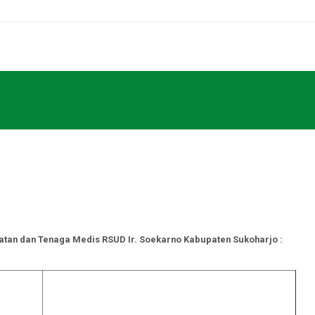
Home
PPID
Profil
Pelayanan
Informasi
RS Pe
B
 Kesehatan dan Tenaga Medis RSUD Ir. Soekarno Kabupaten Sukohar