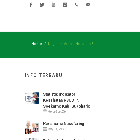
Facebook
Twitter
Youtube
Instagram
(0271)
rsud@sukoha
593118
ndidikan
Pojok COVID-19
Open Data
Mejik Provent
Home
Kegiatan Vaksin Hepatitis B
INFO TERBARU
Statistik Indikator
Kesehatan RSUD Ir.
Soekarno Kab. Sukoharjo
jo :
Apr 24, 2026
Karsinoma Nasofaring