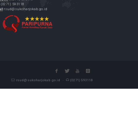
Alamat :
Jl. Dr. Muwardi No.71 Sukoharjo Jawa Tengah 57514
WhatsApp Informasi dan Aduan
: 08112542555
Telepon
(0271) 593118
Fax
(0271) 593118
Email
rsud@sukoharjokab.go.id