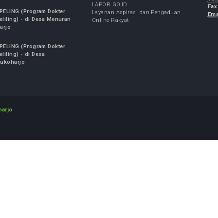
FO TERBARU
LINK TERKAIT
NAN SPELING (Program Dokter
Kementrian Kesehatan RI
alis Keliling) - di Desa Bulu
Pemerintah Kabupaten Sukoharjo
harjo
5, 2026
GPR Kominfo
Kesehatan Gratis Karyawan RSUD
Soekarno Kabupaten Sukoharjo
7, 2026
LAPOR.GO.ID
NAN SPELING (Program Dokter
Layanan Aspirasi dan Pengaduan
ialis Keliling) - di Desa Menuran
Online Rakyat
 Sukoharjo
2, 2026
NAN SPELING (Program Dokter
alis Keliling) - di Desa
ayan Sukoharjo
7, 2026
o Sukoharjo