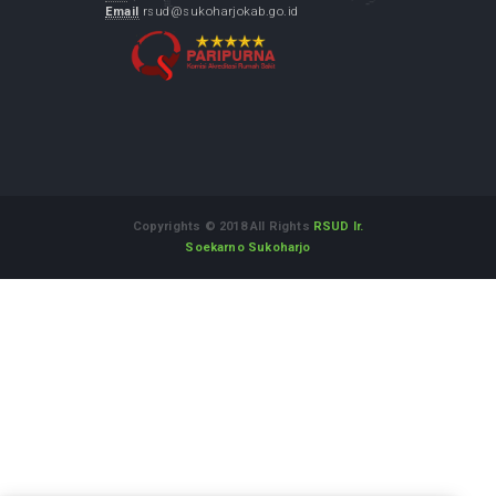
Layanan Aspirasi dan Pengaduan Online
Rakyat
Alamat :
Jl. Dr. Muwardi No.71 Sukoharjo Jawa Tengah
57514
WhatsApp Informasi dan Aduan
:
08112542555
Telepon
(0271) 593118
Fax
(0271) 593118
Email
rsud@sukoharjokab.go.id