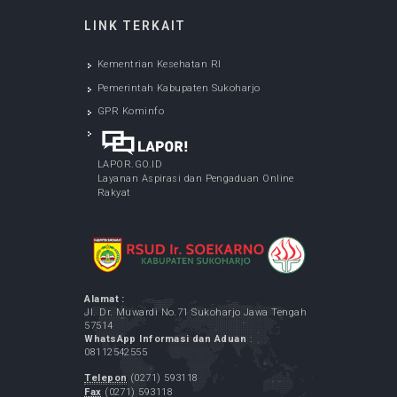
May 05, 2026
Cek Kesehatan Gratis Karyawan RSUD Ir.
Soekarno Kabupaten Sukoharjo
May 07, 2026
LAYANAN SPELING (Program Dokter Spesialis
Keliling) - di Desa Menuran Baki Sukoharjo
May 12, 2026
LAYANAN SPELING (Program Dokter Spesialis
Keliling) - di Desa Purbayan Sukoharjo
May 07, 2026
LINK TERKAIT
Kementrian Kesehatan RI
Pemerintah Kabupaten Sukoharjo
GPR Kominfo
LAPOR.GO.ID